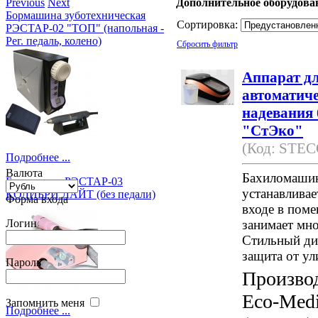
Previous
Next
Дополнительное оборудова
Бормашина зуботехническая
Сортировка:
РЭСТАР-02 "ТОП" (напольная -
Рег. педаль, колено)
Сбросить фильтр
Аппарат д
автоматич
надевания
"СтЭко"
(Код: STEC
Подробнее ...
Валюта
Бахиломаши
Бормашина РЭСТАР-03
устанавливае
КОЛИБРИ ЛАЙТ (без педали)
Форма входа
входе в поме
занимает мно
Логин
Стильный ди
защита от ул
Пароль
Произво
Eco-Medi
Запомнить меня
Подробнее ...