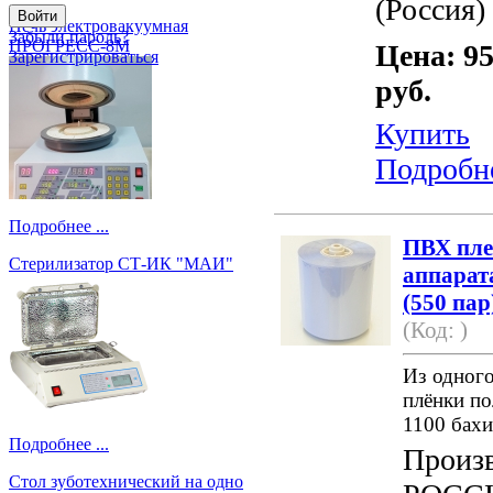
(Россия)
Печь электровакуумная
Забыли пароль?
ПРОГРЕСС-8М
Цена: 95
Зарегистрироваться
руб.
Купить
Подробн
Подробнее ...
ПВХ пле
Стерилизатор СТ-ИК "МАИ"
аппарат
(550 пар
(Код: )
Из одного
плёнки по
1100 бахи
Подробнее ...
Произв
Стол зуботехнический на одно