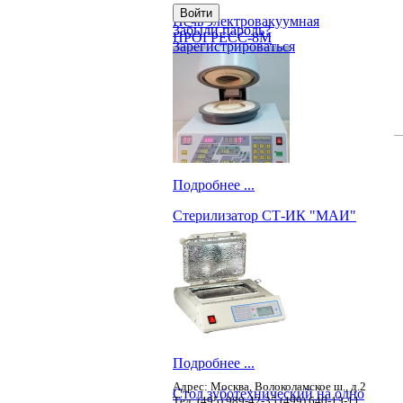
Печь электровакуумная
Забыли пароль?
ПРОГРЕСС-8М
Зарегистрироваться
Подробнее ...
Стерилизатор СТ-ИК "МАИ"
Подробнее ...
Адрес: Москва, Волоколамское ш., д.2
Стол зуботехнический на одно
Тел: (495) 989-42-35,(499) 640-13-11