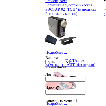
Previous
Next
М
Бормашина зуботехническая
С
РЭСТАР-02 "ТОП" (напольная -
Рег. педаль, колено)
С
Подробнее ...
Валюта
Бормашина РЭСТАР-03
КОЛИБРИ ЛАЙТ (без педали)
Форма входа
Логин
Пароль
Запомнить меня
Подробнее ...