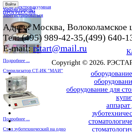
Печь электровакуумная
Забыли пароль?
ПРОГРЕСС-8М
Зарегистрироваться
Адрес: Москва, Волоколамское ш
Тел: (495) 989-42-35,(499) 640-1
E-mail:
rstart@mail.ru
К
Подробнее ...
Copyright © 2026. РЭСТА
Стерилизатор СТ-ИК "МАИ"
оборудование
оборудовани
оборудование для ст
купи
аппарат
зуботехничес
Подробнее ...
стоматологиче
стоматологич
Стол зуботехнический на одно