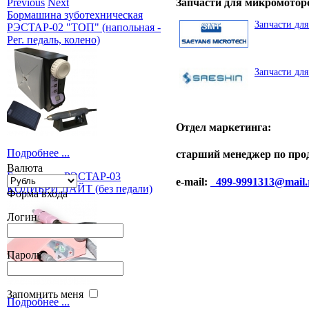
Previous
Next
Запчасти для микромотор
Бормашина зуботехническая
Запчасти дл
РЭСТАР-02 "ТОП" (напольная -
Рег. педаль, колено)
Запчасти дл
Отдел маркетинга:
Подробнее ...
старший менеджер по пр
Валюта
Бормашина РЭСТАР-03
e-mail:
499-9991313@mail.
КОЛИБРИ ЛАЙТ (без педали)
Форма входа
Логин
Пароль
Запомнить меня
Подробнее ...