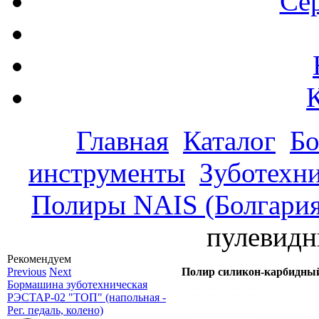
Се
Главная
Каталог
Бо
инструменты
Зуботехни
Полиры NAIS (Болгария
пулевид
Рекомендуем
Previous
Next
Полир силикон-карбидны
Бормашина зуботехническая
РЭСТАР-02 "ТОП" (напольная -
Рег. педаль, колено)