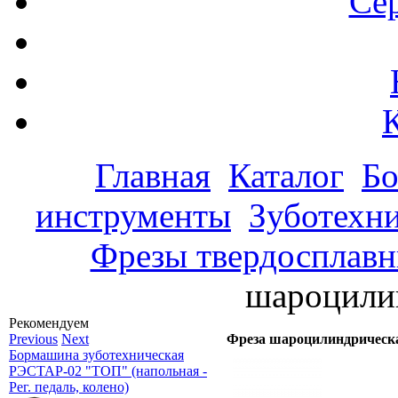
Се
Главная
Каталог
Бо
инструменты
Зуботехни
Фрезы твердосплав
шароцили
Рекомендуем
Previous
Next
Фреза шароцилиндрическ
Бормашина зуботехническая
РЭСТАР-02 "ТОП" (напольная -
Рег. педаль, колено)