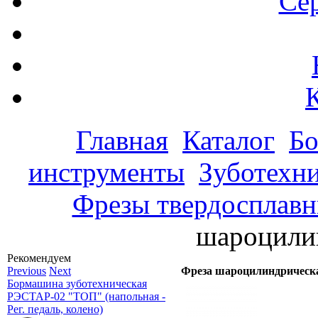
Се
Главная
Каталог
Бо
инструменты
Зуботехни
Фрезы твердосплав
шароцили
Рекомендуем
Previous
Next
Фреза шароцилиндрическ
Бормашина зуботехническая
РЭСТАР-02 "ТОП" (напольная -
Рег. педаль, колено)