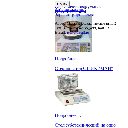
Печь электровакуумная
Забыли пароль?
ПРОГРЕСС-8М
Зарегистрироваться
Адрес: Москва, Волоколамское ш., д.2
Тел: (495) 989-42-35,(499) 640-13-11
E-mail:
rstart@mail.ru
Подробнее ...
Стерилизатор СТ-ИК "МАИ"
Подробнее ...
Стол зуботехнический на одно