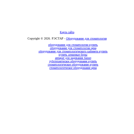
Карта сайта
Copyright © 2026. РЭСТАР -
Оборудование для стоматологии
оборудование для стоматологии купить
оборудование для стоматологии цена
оборудование для стоматологического кабинета купить
купить алмазные боры
аппарат для надевания бахил
зуботехническое оборудование купить
стоматологическое оборудование купить
стоматологическое оборудование цена