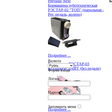
Previous
Next
Б
Бормашина зуботехническая
РЭСТАР-02 "ТОП" (напольная -
Рег. педаль, колено)
Подробнее ...
Валюта
Бормашина РЭСТАР-03
КОЛИБРИ ЛАЙТ (без педали)
Форма входа
Логин
Пароль
Запомнить меня
Подробнее ...