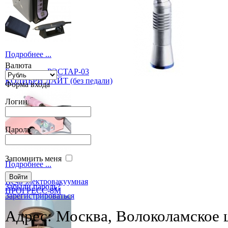
Подробнее ...
Валюта
Бормашина РЭСТАР-03
КОЛИБРИ ЛАЙТ (без педали)
Форма входа
Логин
Пароль
Запомнить меня
Подробнее ...
Печь электровакуумная
Забыли пароль?
ПРОГРЕСС-8М
Зарегистрироваться
Адрес: Москва, Волоколамское ш