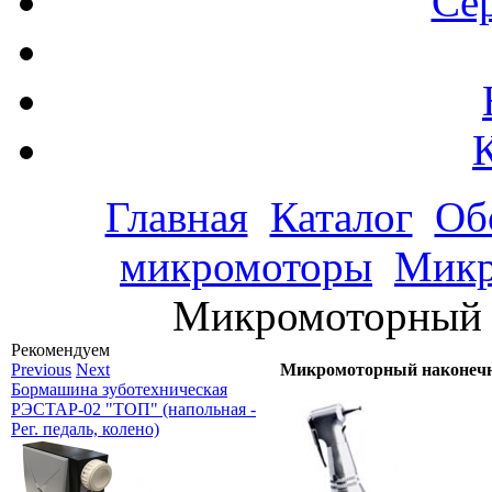
Се
Главная
Каталог
Об
микромоторы
Микр
Микромоторный
Рекомендуем
Previous
Next
Микромоторный наконе
Бормашина зуботехническая
РЭСТАР-02 "ТОП" (напольная -
Рег. педаль, колено)