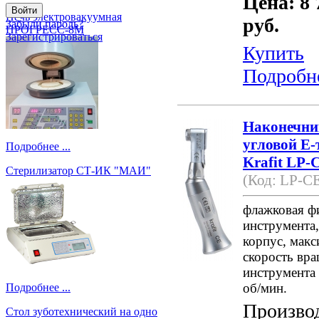
Цена: 8 
Печь электровакуумная
руб.
Забыли пароль?
ПРОГРЕСС-8М
Зарегистрироваться
Купить
Подробн
Наконечни
угловой E-
Подробнее ...
Krafit LP-C
Стерилизатор СТ-ИК "МАИ"
(Код: LP-C
флажковая ф
инструмента,
корпус, макс
скорость вр
инструмента 
об/мин.
Подробнее ...
Произво
Стол зуботехнический на одно