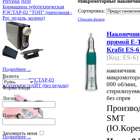
Previous
Next
Микромоторные наконечн
Бормашина зуботехническая
Сортировка:
РЭСТАР-02 "ТОП" (напольная -
Рег. педаль, колено)
Сбросить фильтр
Наконечни
прямой E-
Krafit ES-6
(Код: ES-6)
Подробнее ...
наконечник
Валюта
микромотор
Бормашина РЭСТАР-03
000 об/мин,
КОЛИБРИ ЛАЙТ (без педали)
Форма входа
стерилизуемы
без спрея
Логин
Произво
Пароль
SMT
(Ю.Коре
Запомнить меня
Подробнее ...