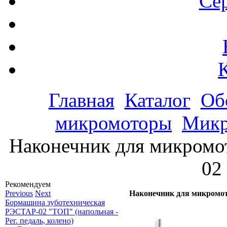
Се
Главная
Каталог
Об
микромоторы
Микр
Наконечник для микромо
02
Рекомендуем
Previous
Next
Наконечник для микромо
Бормашина зуботехническая
РЭСТАР-02 "ТОП" (напольная -
Рег. педаль, колено)